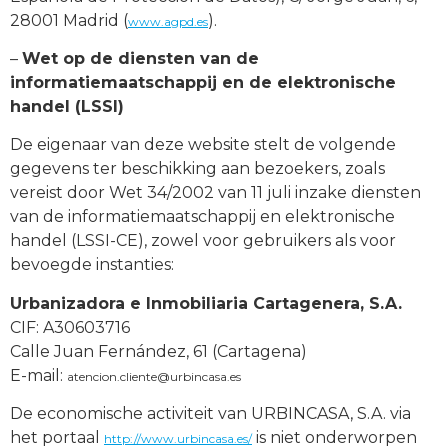
28001 Madrid (
).
www.agpd.es
–
Wet op de diensten van de
informatiemaatschappij en de elektronische
handel (LSSI)
De eigenaar van deze website stelt de volgende
gegevens ter beschikking aan bezoekers, zoals
vereist door Wet 34/2002 van 11 juli inzake diensten
van de informatiemaatschappij en elektronische
handel (LSSI-CE), zowel voor gebruikers als voor
bevoegde instanties:
Urbanizadora e Inmobiliaria Cartagenera, S.A.
CIF: A30603716
Calle Juan Fernández, 61 (Cartagena)
E-mail:
atencion.cliente@urbincasa.es
De economische activiteit van URBINCASA, S.A. via
het portaal
is niet onderworpen
http://www.urbincasa.es/